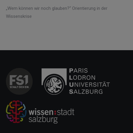
„Wem können wir noch glauben?“ Orientierung in der
Wissenskrise