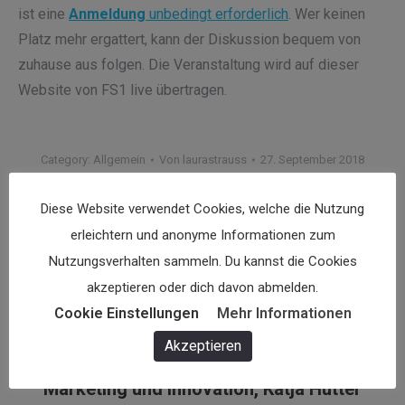
ist eine
Anmeldung
unbedingt erforderlich
. Wer keinen
Platz mehr ergattert, kann der Diskussion bequem von
zuhause aus folgen. Die Veranstaltung wird auf dieser
Website von FS1 live übertragen.
Category:
Allgemein
Von
laurastrauss
27. September 2018
Diese Website verwendet Cookies, welche die Nutzung
Kommentarnavigation
erleichtern und anonyme Informationen zum
ZURÜCK
Nutzungsverhalten sammeln. Du kannst die Cookies
KATJA HUTTER, MARKETING UND
akzeptieren oder dich davon abmelden.
Vorheriger
INNOVATION
Cookie Einstellungen
Mehr Informationen
Beitrag:
Akzeptieren
NÄCHSTES
Nächster
Marketing und Innovation, Katja Hutter