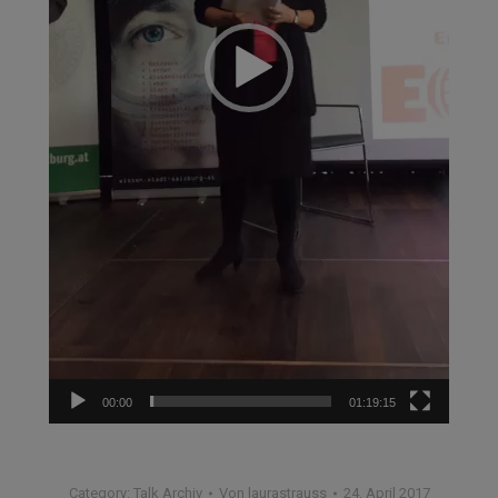
00:00
01:19:15
Category:
Talk Archiv
Von
laurastrauss
24. April 2017