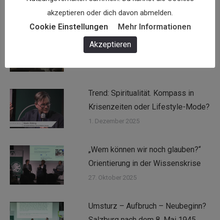
akzeptieren oder dich davon abmelden.
Cookie Einstellungen
Mehr Informationen
Aufstand gegen die Obrigkeit. 500
Akzeptieren
Jahre „Bauernkrieg“ in Salzburg
2. März 2026
Trend: Spiritualität. Kompass in
Krisenzeiten oder Lifestyle-Mode?
1. Dezember 2025
„Wem können wir noch glauben?“
Orientierung in der Wissenskrise
27. Oktober 2025
Umsturz – Aufbruch – Neubeginn?
Salzburg nach dem 8. Mai 1945