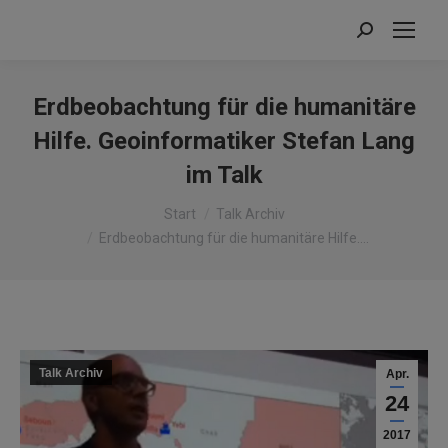
Search:
Erdbeobachtung für die humanitäre
Hilfe. Geoinformatiker Stefan Lang
im Talk
Sie befinden sich hier:
Start
Talk Archiv
Erdbeobachtung für die humanitäre Hilfe.…
Talk Archiv
Apr.
24
2017