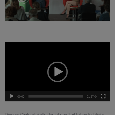
Video-
Player
00:00
01:27:04
Diverse Chatprotokolle der letzten Zeit haben Einblicke