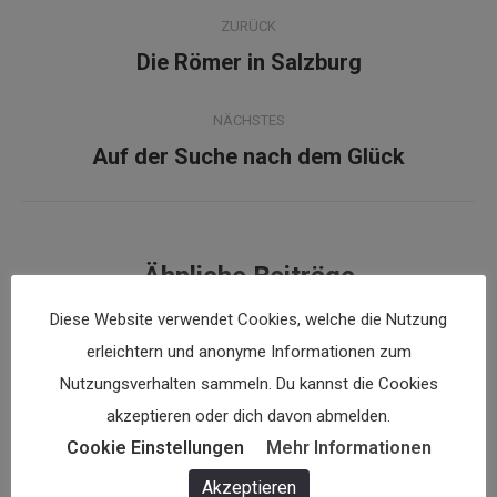
Kommentarnavigation
ZURÜCK
Vorheriger
Die Römer in Salzburg
Beitrag:
NÄCHSTES
Nächster
Auf der Suche nach dem Glück
Beitrag:
Ähnliche Beiträge
Diese Website verwendet Cookies, welche die Nutzung
erleichtern und anonyme Informationen zum
Aufstand gegen die Obrigkeit. 500
Nutzungsverhalten sammeln. Du kannst die Cookies
Jahre „Bauernkrieg“ in Salzburg
akzeptieren oder dich davon abmelden.
2. März 2026
Cookie Einstellungen
Mehr Informationen
Trend: Spiritualität. Kompass in
Akzeptieren