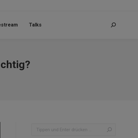
estream
Talks
Search:
ichtig?
Search: