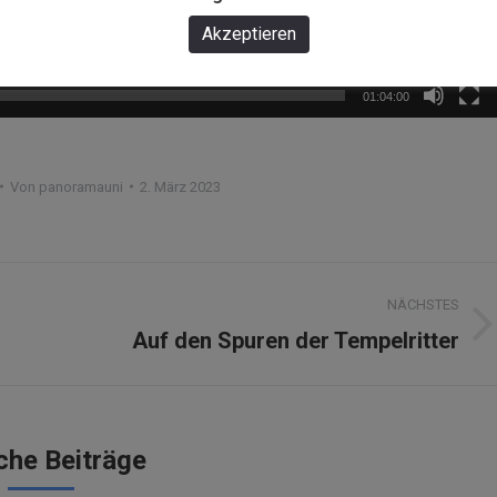
Akzeptieren
01:04:00
Von
panoramauni
2. März 2023
NÄCHSTES
Nächster
Auf den Spuren der Tempelritter
Beitrag:
che Beiträge