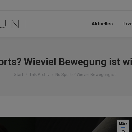
Aktuelles
Liv
rts? Wieviel Bewegung ist w
Sie befinden sich hier:
Start
Talk Archiv
No Sports? Wieviel Bewegung ist…
März