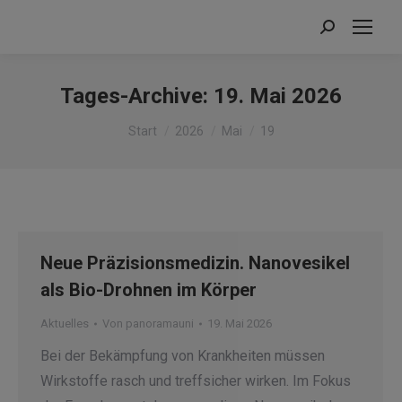
Search:
Tages-Archive:
19. Mai 2026
Sie befinden sich hier:
Start
2026
Mai
19
Neue Präzisionsmedizin. Nanovesikel
als Bio-Drohnen im Körper
Aktuelles
Von
panoramauni
19. Mai 2026
Bei der Bekämpfung von Krankheiten müssen
Wirkstoffe rasch und treffsicher wirken. Im Fokus