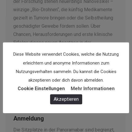
der Forschung stehen neuerdings Nanovesikel –
winzige „Bio-Drohnen“, die künftig Medikamente
gezielt in Tumore bringen oder die Selbstheilung
geschädigter Gewebe fördern sollen. Über
Chancen, Herausforderungen und erste klinische
Erfolge dieses neuen Ansatzes in der
Präzisionsmedizin sprechen die
Diese Website verwendet Cookies, welche die Nutzung
Biowissenschafterin Nicole Meisner-Kober
erleichtern und anonyme Informationen zum
(Universität Salzburg) und die Ärztin Eva Rohde
Nutzungsverhalten sammeln. Du kannst die Cookies
(PMU). Wir freuen uns auf Ihre Teilnahme und eine
akzeptieren oder dich davon abmelden.
spannende Diskussion.
Cookie Einstellungen
Mehr Informationen
Termin
Akzeptieren
Montag, 15. Juni 2026, 19.00 Uhr
Anmeldung
Die Sitzplätze in der Panoramabar sind begrenzt,