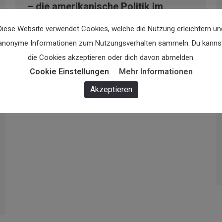
– die amerikanische Politik im
Umbruch. Politikwissenschaftler
Diese Website verwendet Cookies, welche die Nutzung erleichtern un
Reinhard C. Heinisch im Talk
anonyme Informationen zum Nutzungsverhalten sammeln. Du kanns
Talk Archiv
Von
laurastrauss
17. Oktober 2016
die Cookies akzeptieren oder dich davon abmelden.
Cookie Einstellungen
Mehr Informationen
Vortrag vom 17. Oktober 2016…
Read the rest
Akzeptieren