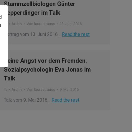
Stammzellbiologen Günter
Lepperdinger im Talk
d
Talk Archiv
Von
laurastrauss
13. Juni 2016
t
Vortrag vom 13. Juni 2016…
Read the rest
Keine Angst vor dem Fremden.
Sozialpsychologin Eva Jonas im
Talk
Talk Archiv
Von
laurastrauss
9. Mai 2016
Talk vom 9. Mai 2016…
Read the rest