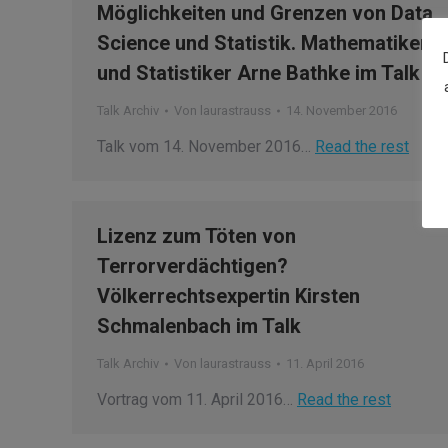
Möglichkeiten und Grenzen von Data
Science und Statistik. Mathematiker
und Statistiker Arne Bathke im Talk
Talk Archiv
Von
laurastrauss
14. November 2016
Talk vom 14. November 2016…
Read the rest
Lizenz zum Töten von
Terrorverdächtigen?
Völkerrechtsexpertin Kirsten
Schmalenbach im Talk
Talk Archiv
Von
laurastrauss
11. April 2016
Vortrag vom 11. April 2016…
Read the rest