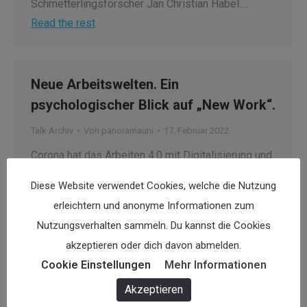
Schmetterlingsforscher Jan Christian Habel.…
Read the rest
Neue Arbeitswelten. Ein
psychologischer Blick auf „New Work“.
Talk Archiv
Von
panoramauni
17. Februar 2022
Corona hat das Arbeiten 4.0 mit Digitalisierung und
Homeoffice radikal in Schwung gebracht. Doch was
Diese Website verwendet Cookies, welche die Nutzung
sind die Auswirkungen auf die Psyche und die
erleichtern und anonyme Informationen zum
Gesundheit, wenn die Arbeit immer und überall ist?
Nutzungsverhalten sammeln. Du kannst die Cookies
Welche Unterstützungen brauchen man für den
akzeptieren oder dich davon abmelden.
Job-Dauerlauf? Was sollten Firmen in ihrer
Cookie Einstellungen
Mehr Informationen
Unternehmenskultur beherzigen, damit
Mitarbeiter*innen mit den Belastungen gut
Akzeptieren