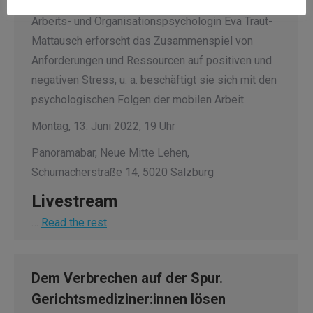
umgehen können und folglich engagiert sind? Die
Arbeits- und Organisationspsychologin Eva Traut-
Mattausch erforscht das Zusammenspiel von
Anforderungen und Ressourcen auf positiven und
negativen Stress, u. a. beschäftigt sie sich mit den
psychologischen Folgen der mobilen Arbeit.
Montag, 13. Juni 2022, 19 Uhr
Panoramabar, Neue Mitte Lehen,
Schumacherstraße 14, 5020 Salzburg
Livestream
…
Read the rest
Dem Verbrechen auf der Spur.
Gerichtsmediziner:innen lösen