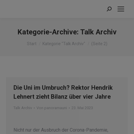
Search:
Kategorie-Archive:
Talk Archiv
Sie befinden sich hier:
Start
Kategorie "Talk Archiv"
(Seite 2)
Die Uni im Umbruch? Rektor Hendrik
Lehnert zieht Bilanz über vier Jahre
Talk Archiv
Von
panoramauni
23. Mai 2023
Nicht nur der Ausbruch der Corona-Pandemie,